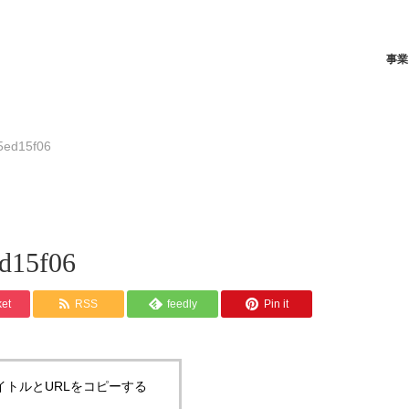
事業
5ed15f06
d15f06
et
RSS
feedly
Pin it
イトルとURLをコピーする